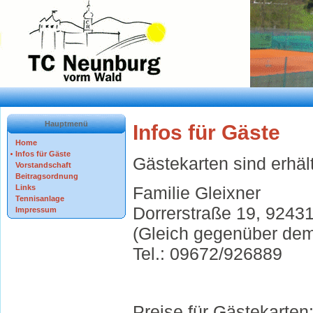
Hauptmenü
Infos für Gäste
Home
Infos für Gäste
Gästekarten sind erhält
Vorstandschaft
Beitragsordnung
Familie Gleixner
Links
Tennisanlage
Dorrerstraße 19, 924
Impressum
(Gleich gegenüber dem
Tel.: 09672/926889
Preise für Gästekarten